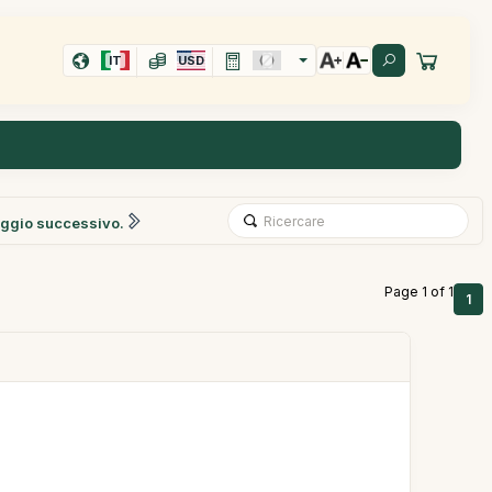
IT
USD
ggio successivo.
Page 1 of 1
1