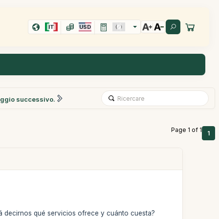
IT
USD
ggio successivo.
Page 1 of 1
1
á decirnos qué servicios ofrece y cuánto cuesta?