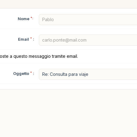
Nome
*:
Email
*
:
poste a questo messaggio tramite email.
Oggetto
*
: