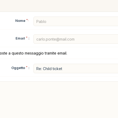
Nome
*:
Email
*
:
poste a questo messaggio tramite email.
Oggetto
*
: