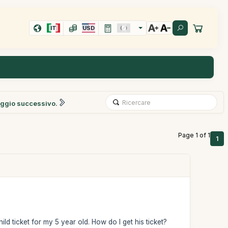
IT
USD
ggio successivo.
Page 1 of 1
1
ld ticket for my 5 year old. How do I get his ticket?