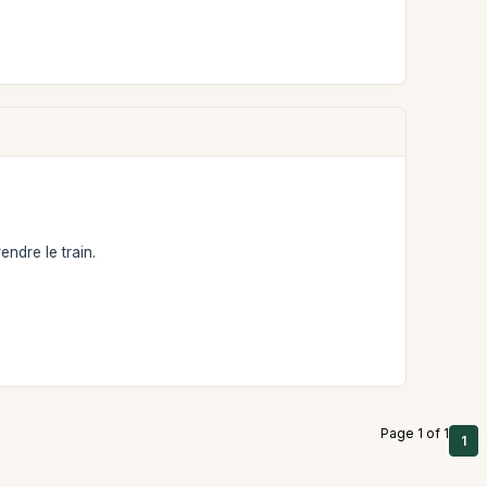
ndre le train.
Page 1 of 1
1