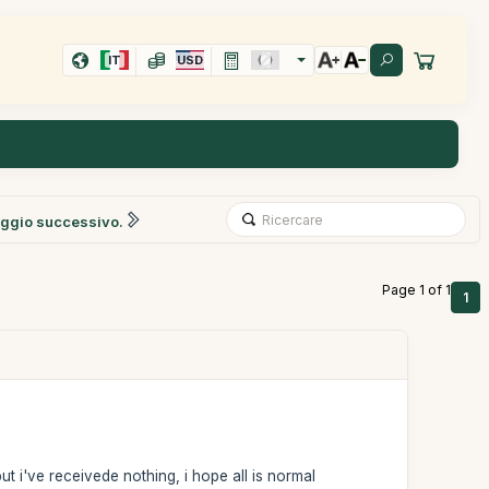
IT
USD
ggio successivo.
Page 1 of 1
1
ut i've receivede nothing, i hope all is normal