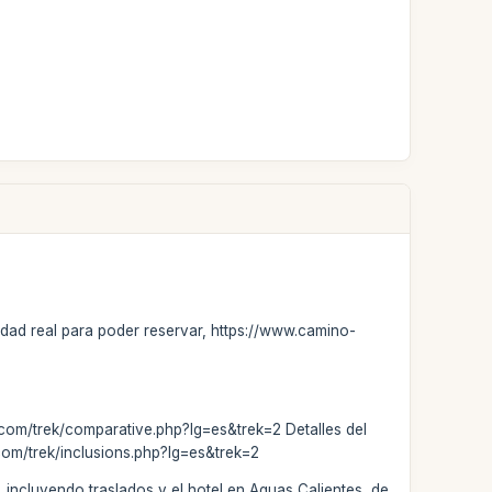
ilidad real para poder reservar, https://www.camino-
a.com/trek/comparative.php?lg=es&trek=2 Detalles del
.com/trek/inclusions.php?lg=es&trek=2
 incluyendo traslados y el hotel en Aguas Calientes, de