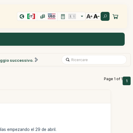
IT
USD
ggio successivo.
Page 1 of 1
1
días empezando el 29 de abril.