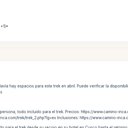
 +1)*
avía hay espacios para este trek en abril. Puede verificar la disponib
es
 persona, todo incluido para el trek. Precios: https://www.camino-inc
-inca.com/trek/trek_2.php?lg=es Inclusiones: https://www.camino-inca
do para el trek desde su recojo en su hotel en Cusco hasta el retorno,