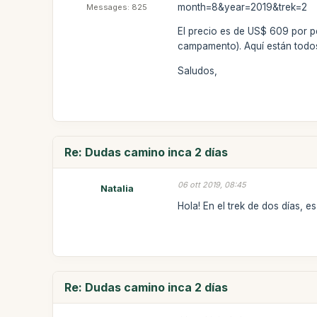
month=8&year=2019&trek=2
Messages: 825
El precio es de US$ 609 por p
campamento). Aquí están todos
Saludos,
Re: Dudas camino inca 2 días
06 ott 2019, 08:45
Natalia
Hola! En el trek de dos días, 
Re: Dudas camino inca 2 días