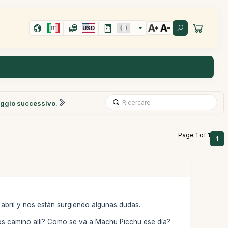
IT
USD
ggio successivo.
Page 1 of 1
1
 abril y nos están surgiendo algunas dudas.
mos camino allí? Como se va a Machu Picchu ese día?