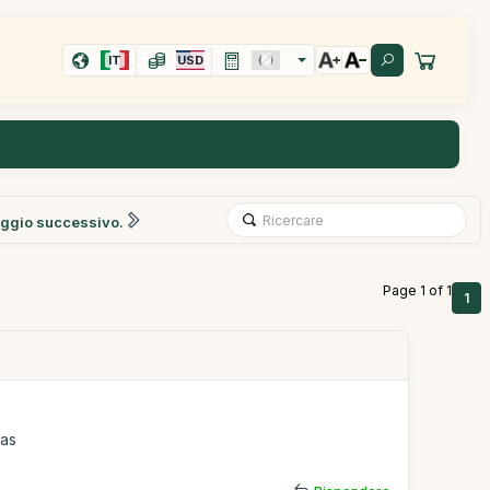
IT
USD
ggio successivo.
Page 1 of 1
1
ias