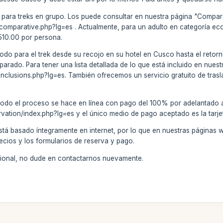
 para treks en grupo. Los puede consultar en nuestra página "Compara
k/comparative.php?lg=es . Actualmente, para un adulto en categoría e
 510.00 por persona.
todo para el trek desde su recojo en su hotel en Cusco hasta el retorn
ado. Para tener una lista detallada de lo que está incluido en nuestro
/inclusions.php?lg=es. También ofrecemos un servicio gratuito de trasl
todo el proceso se hace en línea con pago del 100% por adelantado a
rvation/index.php?lg=es y el único medio de pago aceptado es la tarje
stá basado íntegramente en internet, por lo que en nuestras páginas 
ecios y los formularios de reserva y pago.
icional, no dude en contactarnos nuevamente.