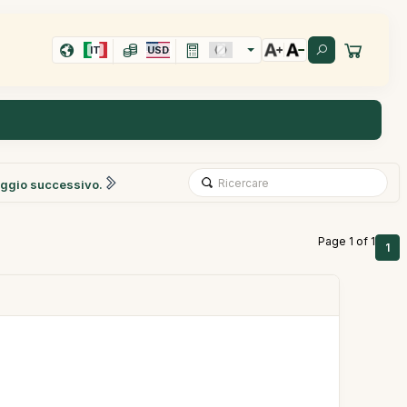
IT
USD
ggio successivo.
Page 1 of 1
1