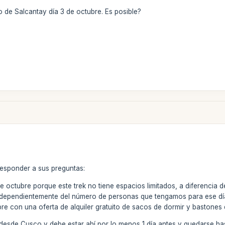
 de Salcantay día 3 de octubre. Es posible?
responder a sus preguntas:
e octubre porque este trek no tiene espacios limitados, a diferencia 
 independientemente del número de personas que tengamos para ese d
re con una oferta de alquiler gratuito de sacos de dormir y bastones
 desde Cusco y debe estar ahí por lo menos 1 día antes y quedarse has