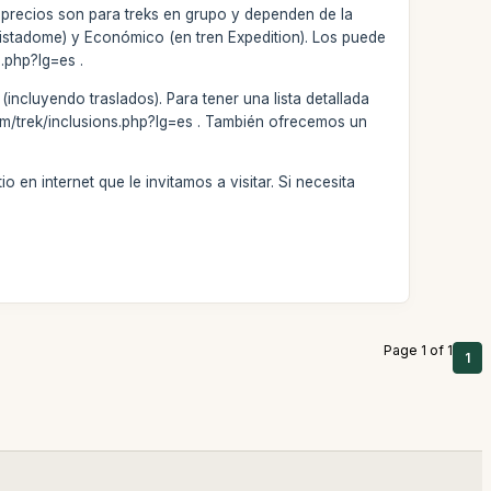
 precios son para treks en grupo y dependen de la
 Vistadome) y Económico (en tren Expedition). Los puede
.php?lg=es .
incluyendo traslados). Para tener una lista detallada
.com/trek/inclusions.php?lg=es . También ofrecemos un
 en internet que le invitamos a visitar. Si necesita
Page 1 of 1
1