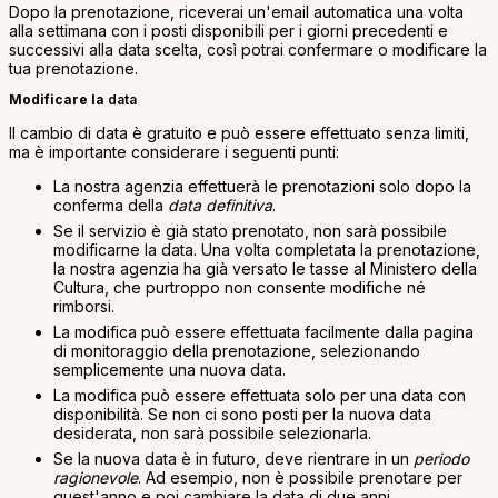
Dopo la prenotazione, riceverai un'email automatica una volta
alla settimana con i posti disponibili per i giorni precedenti e
successivi alla data scelta, così potrai confermare o modificare la
tua prenotazione.
Modificare la
data
Il cambio di data è gratuito e può essere effettuato senza limiti,
ma è importante considerare i seguenti punti:
La nostra agenzia effettuerà le prenotazioni solo dopo la
conferma della
data definitiva
.
Se il servizio è già stato prenotato, non sarà possibile
modificarne la data. Una volta completata la prenotazione,
la nostra agenzia ha già versato le tasse al Ministero della
Cultura, che purtroppo non consente modifiche né
rimborsi.
La modifica può essere effettuata facilmente dalla pagina
di monitoraggio della prenotazione, selezionando
semplicemente una nuova data.
La modifica può essere effettuata solo per una data con
disponibilità. Se non ci sono posti per la nuova data
desiderata, non sarà possibile selezionarla.
Se la nuova data è in futuro, deve rientrare in un
periodo
ragionevole
. Ad esempio, non è possibile prenotare per
quest'anno e poi cambiare la data di due anni.